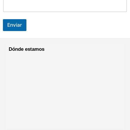
e
Enviar
Dónde estamos