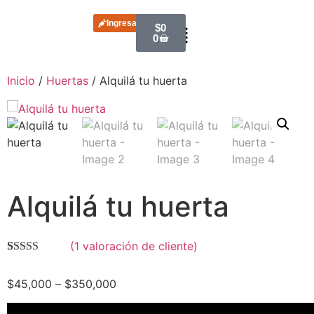
Ingresar
$
0
0
Inicio
/
Huertas
/ Alquilá tu huerta
Alquilá tu huerta
(
1
valoración de cliente)
Valorado
1
5.00
sobre 5
$
45,000
–
$
350,000
basado en
puntuación
de cliente