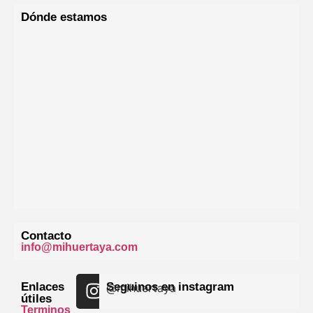
Dónde estamos
Contacto
info@mihuertaya.com
Enlaces
Seguinos en instagram
@mihuertaya
útiles
Terminos